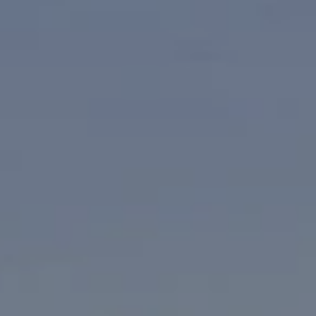
Activities
Español
Català
French
English