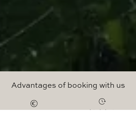
Advantages of booking with us
Late check-out
The best price guaranteed
(12h)
Welcome gift
Electric charger free for suites