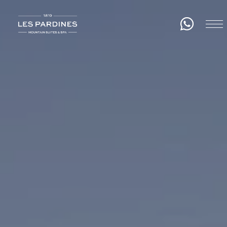
About us
Rooms
Gastronomy
Wellness
Experiences
Events