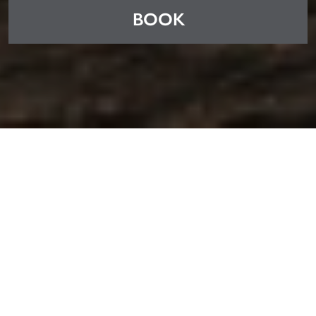
BOOK
Advantages of booking with us
Late check-out
The best price guaranteed
(12h)
Welcome gift
Electric charger free for suites