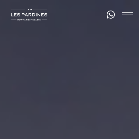
About us
Rooms
Gastronomy
Wellness
Experiences
Events