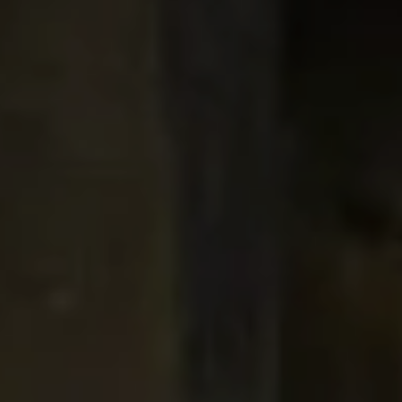
Activities
Español
Català
English
French