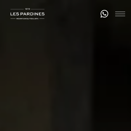
About us
Rooms
Gastronomy
Wellness
Experiences
Events